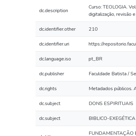
Curso: TEOLOGIA. Volum
dc.description
digitalização, revisão 
dc.identifier.other
210
dc.identifier.uri
https://repositorio.f
dc.language.iso
pt_BR
dc.publisher
Faculdade Batista / Se
dc.rights
Metadados públicos. Ar
dc.subject
DONS ESPIRITUAIS
dc.subject
BIBLICO-EXEGÉTICA
FUNDAMENTAÇÃO BÍ