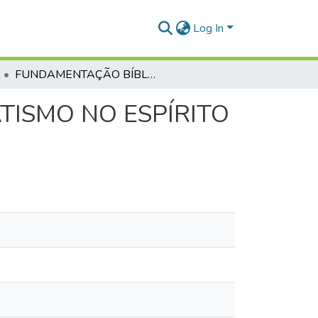
Log In
FUNDAMENTAÇÃO BÍBLICA E HISTÓRICA DO BATISMO NO ESPÍRITO SANTO E A EVIDÊNCIA DO DOM DE LÍNGUAS
TISMO NO ESPÍRITO