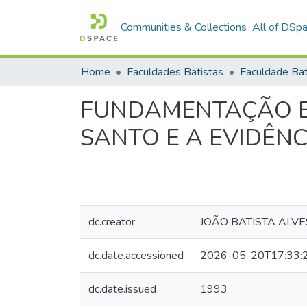
Communities & Collections
All of DSp
Home
Faculdades Batistas
FUNDAMENTAÇÃO BÍ
SANTO E A EVIDÊN
dc.creator
JOÃO BATISTA ALV
dc.date.accessioned
2026-05-20T17:33:
dc.date.issued
1993