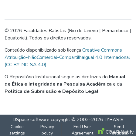
© 2026 Faculdades Batistas (Rio de Janeiro | Pernambuco |
Equatorial). Todos os direitos reservados.
Conteúdo disponibilizado sob licença
Creative Commons
Atribuição-NãoComercial-CompartilhaIgual 4.0 Internacional
(CC BY-NC-SA 4.0)
.
O Repositório Institucional segue as diretrizes do
Manual
de Ética e Integridade na Pesquisa Acadêmica
e da
Política de Submissão e Depósito Legal
.
DSpace software
copyright © 2002-2026
LYRASIS
Cookie
Privacy
End User
Send
COAR Notify
settings
policy
Agreement
Feedback