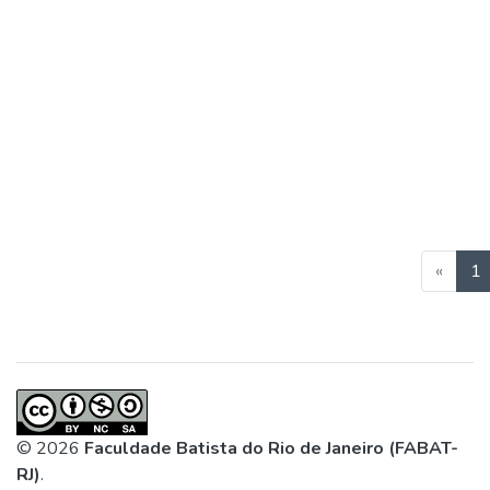
(
«
1
© 2026
Faculdade Batista do Rio de Janeiro (FABAT-
RJ)
.