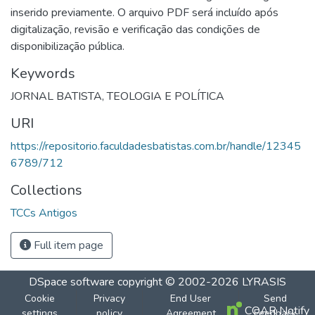
inserido previamente. O arquivo PDF será incluído após
digitalização, revisão e verificação das condições de
disponibilização pública.
Keywords
JORNAL BATISTA
,
TEOLOGIA E POLÍTICA
URI
https://repositorio.faculdadesbatistas.com.br/handle/12345
6789/712
Collections
TCCs Antigos
Full item page
DSpace software
copyright © 2002-2026
LYRASIS
Cookie
Privacy
End User
Send
COAR Notify
settings
policy
Agreement
Feedback