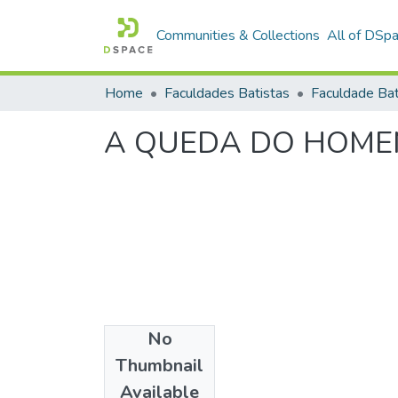
Communities & Collections
All of DSp
Home
Faculdades Batistas
A QUEDA DO HOMEM
No
Date
Thumbnail
2002
Available