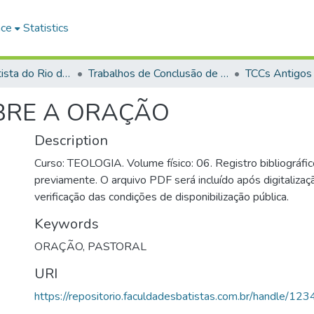
ace
Statistics
Faculdade Batista do Rio de Janeiro (FABAT-RJ)
Trabalhos de Conclusão de Curso (TCC)
TCCs Antigos
OBRE A ORAÇÃO
Description
Curso: TEOLOGIA. Volume físico: 06. Registro bibliográfic
previamente. O arquivo PDF será incluído após digitalizaçã
verificação das condições de disponibilização pública.
Keywords
ORAÇÃO
,
PASTORAL
URI
https://repositorio.faculdadesbatistas.com.br/handle/