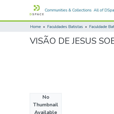
Communities & Collections
All of DSp
Home
Faculdades Batistas
VISÃO DE JESUS S
No
Date
Thumbnail
1992
Available