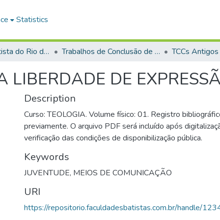
ace
Statistics
Faculdade Batista do Rio de Janeiro (FABAT-RJ)
Trabalhos de Conclusão de Curso (TCC)
TCCs Antigos
A LIBERDADE DE EXPRESS
Description
Curso: TEOLOGIA. Volume físico: 01. Registro bibliográfic
previamente. O arquivo PDF será incluído após digitalizaçã
verificação das condições de disponibilização pública.
Keywords
JUVENTUDE
,
MEIOS DE COMUNICAÇÃO
URI
https://repositorio.faculdadesbatistas.com.br/handle/