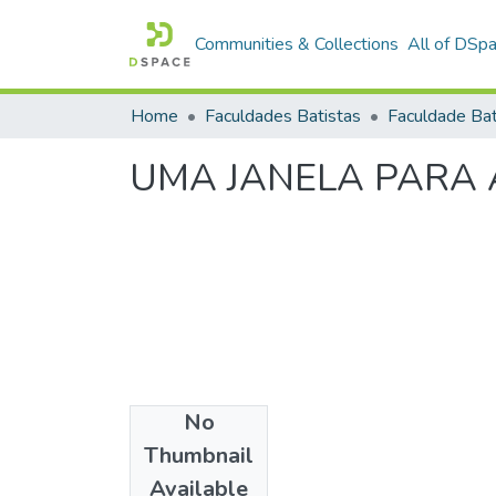
Communities & Collections
All of DSp
Home
Faculdades Batistas
UMA JANELA PARA 
No
Date
Thumbnail
1983
Available