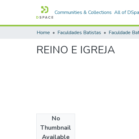
Communities & Collections
All of DSp
Home
Faculdades Batistas
REINO E IGREJA
No
Date
Thumbnail
1996
Available