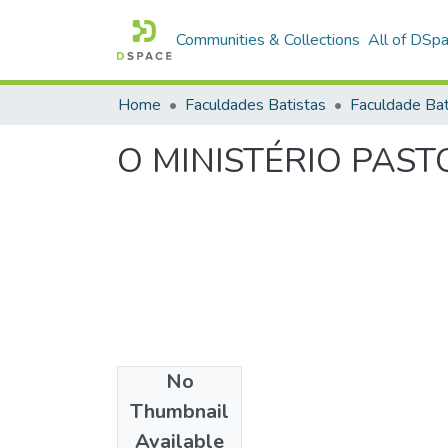
Communities & Collections
All of DSp
Home
Faculdades Batistas
O MINISTÉRIO PAST
No
Date
Thumbnail
1999
Available