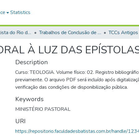
ace
Statistics
Faculdade Batista do Rio de Janeiro (FABAT-RJ)
Trabalhos de Conclusão de Curso (TCC)
TCCs Antigos
ORAL À LUZ DAS EPÍSTOLA
Description
Curso: TEOLOGIA. Volume físico: 02. Registro bibliográfic
previamente. O arquivo PDF será incluído após digitalizaçã
verificação das condições de disponibilização pública.
Keywords
MINISTÉRIO PASTORAL
URI
https://repositorio.faculdadesbatistas.com.br/handle/