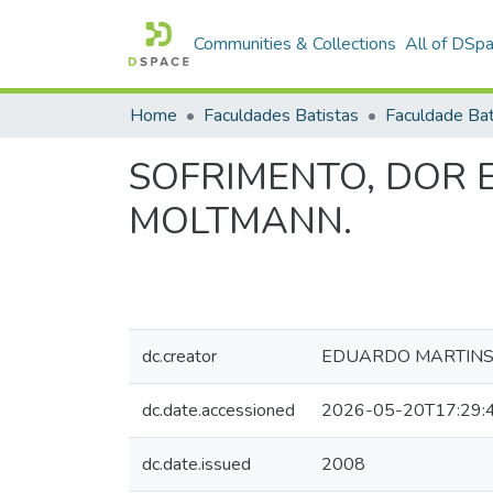
Communities & Collections
All of DSp
Home
Faculdades Batistas
SOFRIMENTO, DOR 
MOLTMANN.
dc.creator
EDUARDO MARTINS
dc.date.accessioned
2026-05-20T17:29:
dc.date.issued
2008