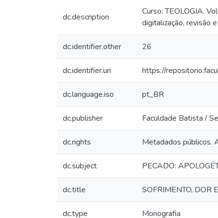
Curso: TEOLOGIA. Volum
dc.description
digitalização, revisão 
dc.identifier.other
26
dc.identifier.uri
https://repositorio.f
dc.language.iso
pt_BR
dc.publisher
Faculdade Batista / Se
dc.rights
Metadados públicos. Ar
dc.subject
PECADO: APOLOGÉT
dc.title
SOFRIMENTO, DOR 
dc.type
Monografia