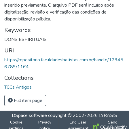
inserido previamente. O arquivo PDF será incluído após
digitalização, revisão e verificação das condições de
disponibilização pública.
Keywords
DONS ESPIRITUAIS
URI
https://repositorio.faculdadesbatistas.com.br/handle/12345
6789/1164
Collections
TCCs Antigos
Full item page
DSpace software
copyright © 2002-2026
LYRASIS
Cookie
Privacy
End User
Send
COAR Notify
settings
policy
Agreement
Feedback