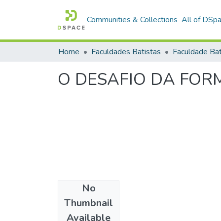
Communities & Collections
All of DSp
Home
Faculdades Batistas
O DESAFIO DA FOR
No
Date
Thumbnail
2005
Available