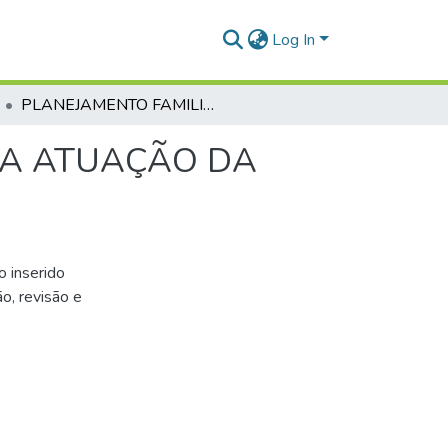
Log In
PLANEJAMENTO FAMILIAR: UM ESTUDO SOBRE A ATUAÇÃO DA IGREJA PRESBITERIANA DO BRASIL
 A ATUAÇÃO DA
o inserido
o, revisão e