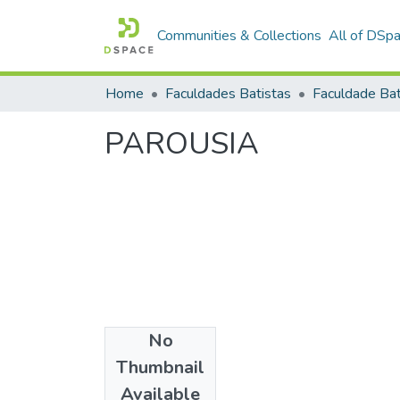
Communities & Collections
All of DSp
Home
Faculdades Batistas
PAROUSIA
No
Date
Thumbnail
1996
Available