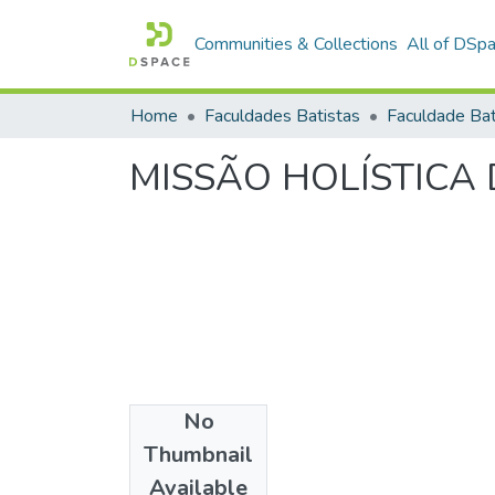
Communities & Collections
All of DSp
Home
Faculdades Batistas
MISSÃO HOLÍSTICA 
No
Date
Thumbnail
1999
Available