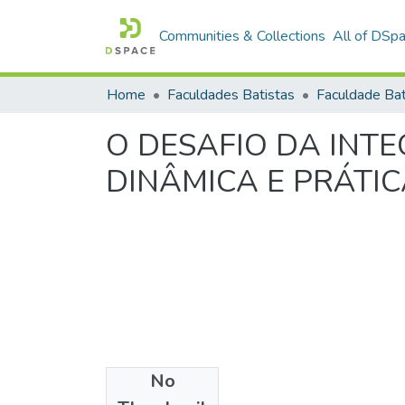
Communities & Collections
All of DSp
Home
Faculdades Batistas
O DESAFIO DA INT
DINÂMICA E PRÁTI
No
Date