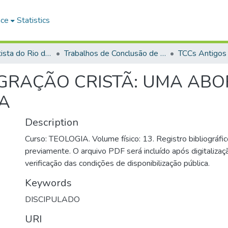
ace
Statistics
Faculdade Batista do Rio de Janeiro (FABAT-RJ)
Trabalhos de Conclusão de Curso (TCC)
TCCs Antigos
EGRAÇÃO CRISTÃ: UMA ABO
CA
Description
Curso: TEOLOGIA. Volume físico: 13. Registro bibliográfic
previamente. O arquivo PDF será incluído após digitalizaçã
verificação das condições de disponibilização pública.
Keywords
DISCIPULADO
URI