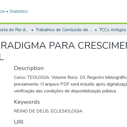
ace
Statistics
Faculdade Batista do Rio de Janeiro (FABAT-RJ)
Trabalhos de Conclusão de Curso (TCC)
TCCs Antigos
PARADIGMA PARA CRESCIME
L
Description
Curso: TEOLOGIA. Volume físico: 10. Registro bibliográfic
previamente. O arquivo PDF será incluído após digitalizaçã
verificação das condições de disponibilização pública.
Keywords
REINO DE DEUS
,
ECLESIOLOGIA
URI