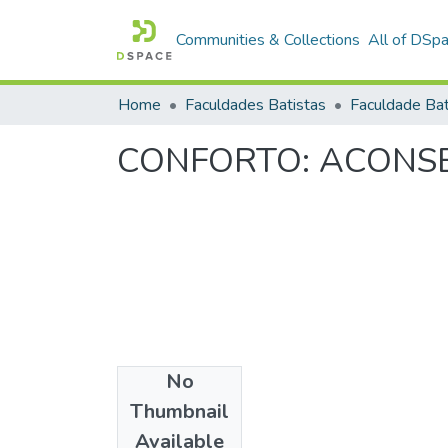
Communities & Collections
All of DSp
Home
Faculdades Batistas
CONFORTO: ACONS
No
Date
Thumbnail
1983
Available