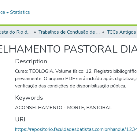
ace
Statistics
Faculdade Batista do Rio de Janeiro (FABAT-RJ)
Trabalhos de Conclusão de Curso (TCC)
TCCs Antigos
ELHAMENTO PASTORAL DI
Description
Curso: TEOLOGIA. Volume físico: 12. Registro bibliográfic
previamente. O arquivo PDF será incluído após digitalizaçã
verificação das condições de disponibilização pública.
Keywords
ACONSELHAMENTO - MORTE
,
PASTORAL
URI
https://repositorio.faculdadesbatistas.com.br/handle/