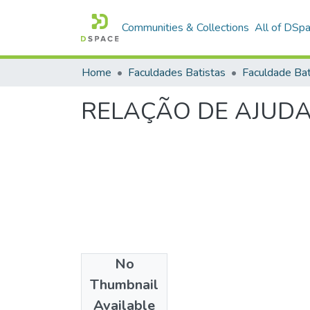
Communities & Collections
All of DSp
Home
Faculdades Batistas
RELAÇÃO DE AJUD
No
Date
Thumbnail
1997
Available