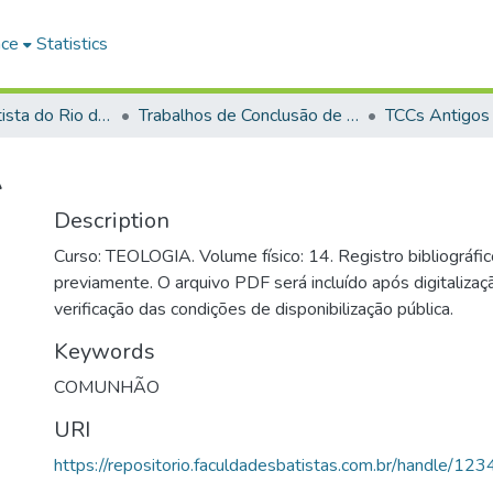
ace
Statistics
Faculdade Batista do Rio de Janeiro (FABAT-RJ)
Trabalhos de Conclusão de Curso (TCC)
TCCs Antigos
A
Description
Curso: TEOLOGIA. Volume físico: 14. Registro bibliográfic
previamente. O arquivo PDF será incluído após digitalizaçã
verificação das condições de disponibilização pública.
Keywords
COMUNHÃO
URI
https://repositorio.faculdadesbatistas.com.br/handle/