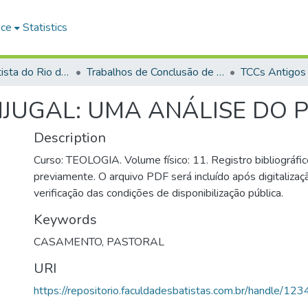
ace
Statistics
Faculdade Batista do Rio de Janeiro (FABAT-RJ)
Trabalhos de Conclusão de Curso (TCC)
TCCs Antigos
NJUGAL: UMA ANÁLISE DO
Description
Curso: TEOLOGIA. Volume físico: 11. Registro bibliográfic
previamente. O arquivo PDF será incluído após digitalizaçã
verificação das condições de disponibilização pública.
Keywords
CASAMENTO
,
PASTORAL
URI
https://repositorio.faculdadesbatistas.com.br/handle/