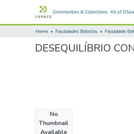
Communities & Collections
All of DSp
Home
Faculdades Batistas
DESEQUILÍBRIO CO
No
Date
Thumbnail
1993
Available