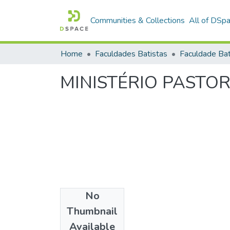
Communities & Collections
All of DSp
Home
Faculdades Batistas
MINISTÉRIO PASTOR
No
Date
Thumbnail
1996
Available