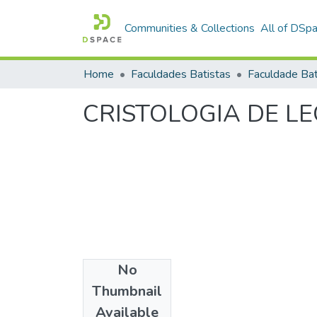
Communities & Collections
All of DSp
Home
Faculdades Batistas
CRISTOLOGIA DE L
No
Date
Thumbnail
1987
Available