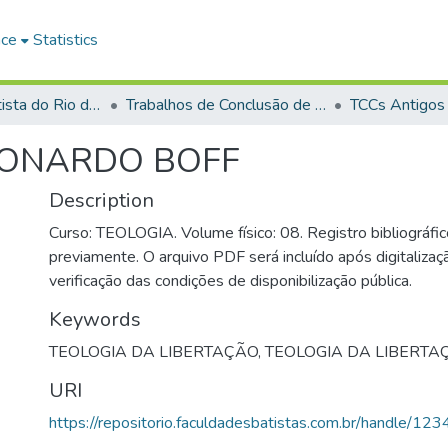
ace
Statistics
Faculdade Batista do Rio de Janeiro (FABAT-RJ)
Trabalhos de Conclusão de Curso (TCC)
TCCs Antigos
EONARDO BOFF
Description
Curso: TEOLOGIA. Volume físico: 08. Registro bibliográfic
previamente. O arquivo PDF será incluído após digitalizaçã
verificação das condições de disponibilização pública.
Keywords
TEOLOGIA DA LIBERTAÇÃO
,
TEOLOGIA DA LIBERTA
URI
https://repositorio.faculdadesbatistas.com.br/handle/