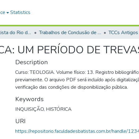
ace
Statistics
Faculdade Batista do Rio de Janeiro (FABAT-RJ)
Trabalhos de Conclusão de Curso (TCC)
TCCs Antigos
CA: UM PERÍODO DE TREVA
Description
Curso: TEOLOGIA. Volume físico: 13. Registro bibliográfic
previamente. O arquivo PDF será incluído após digitalizaçã
verificação das condições de disponibilização pública.
Keywords
INQUISIÇÃO
,
HISTÓRICA
URI
https://repositorio.faculdadesbatistas.com.br/handle/