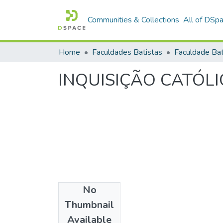
Communities & Collections
All of DSp
Home
Faculdades Batistas
INQUISIÇÃO CATÓLI
No
Date
Thumbnail
1993
Available