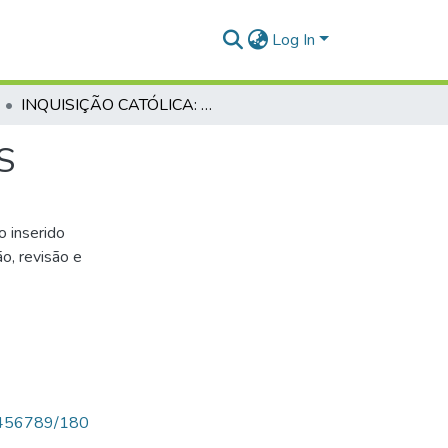
Log In
INQUISIÇÃO CATÓLICA: UM PERÍODO DE TREVAS
S
o inserido
o, revisão e
123456789/180