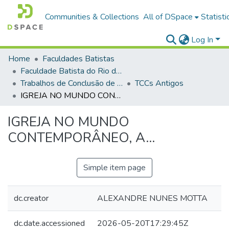
Communities & Collections
All of DSpace
Statisti
Log In
Home
Faculdades Batistas
Faculdade Batista do Rio de Janeiro (FABAT-RJ)
Trabalhos de Conclusão de Curso (TCC)
TCCs Antigos
IGREJA NO MUNDO CONTEMPORÂNEO, A...
IGREJA NO MUNDO
CONTEMPORÂNEO, A...
Simple item page
dc.creator
ALEXANDRE NUNES MOTTA
dc.date.accessioned
2026-05-20T17:29:45Z