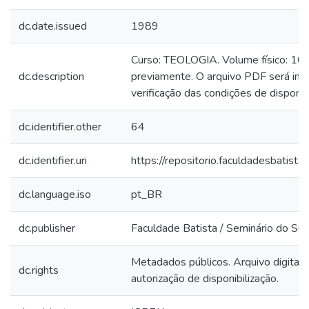
dc.date.issued
1989
Curso: TEOLOGIA. Volume físico: 10. R
dc.description
previamente. O arquivo PDF será inclu
verificação das condições de disponibi
dc.identifier.other
64
dc.identifier.uri
https://repositorio.faculdadesbati
dc.language.iso
pt_BR
dc.publisher
Faculdade Batista / Seminário do Sul
Metadados públicos. Arquivo digital 
dc.rights
autorização de disponibilização.