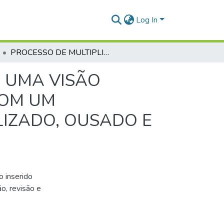
Log In
PROCESSO DE MULTIPLICAÇÃO DE DISCÍPULOS: UMA VISÃO VIBRANTE VOLTADA PARA ALCANÇAR VIDAS COM UM EVANGELISMO FORTE, PRESENTE, CONTEXTUALIZADO, OUSADO E AGREGADOR
: UMA VISÃO
COM UM
LIZADO, OUSADO E
o inserido
o, revisão e