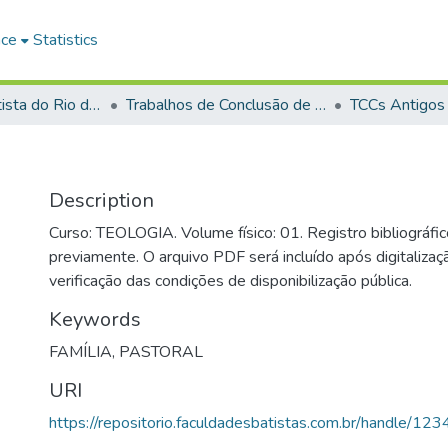
ace
Statistics
Faculdade Batista do Rio de Janeiro (FABAT-RJ)
Trabalhos de Conclusão de Curso (TCC)
TCCs Antigos
Description
Curso: TEOLOGIA. Volume físico: 01. Registro bibliográfic
previamente. O arquivo PDF será incluído após digitalizaçã
verificação das condições de disponibilização pública.
Keywords
FAMÍLIA
,
PASTORAL
URI
https://repositorio.faculdadesbatistas.com.br/handle/