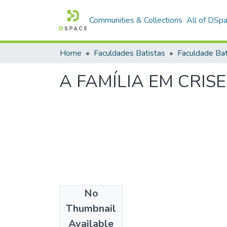
Communities & Collections
All of DSp
Home
Faculdades Batistas
A FAMÍLIA EM CRISE
No
Date
Thumbnail
1997
Available