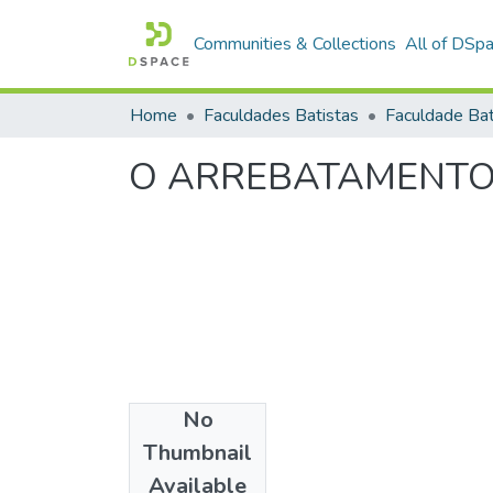
Communities & Collections
All of DSp
Home
Faculdades Batistas
O ARREBATAMENTO 
No
Date
Thumbnail
1983
Available