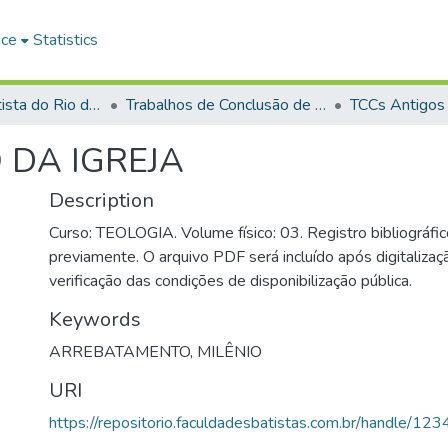
ace
Statistics
Faculdade Batista do Rio de Janeiro (FABAT-RJ)
Trabalhos de Conclusão de Curso (TCC)
TCCs Antigos
DA IGREJA
Description
Curso: TEOLOGIA. Volume físico: 03. Registro bibliográfic
previamente. O arquivo PDF será incluído após digitalizaçã
verificação das condições de disponibilização pública.
Keywords
ARREBATAMENTO
,
MILÊNIO
URI
https://repositorio.faculdadesbatistas.com.br/handle/