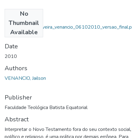
No
Files
Thumbnail
tcc_jailson_de_oliveira_venancio_06102010_versao_final.p
Available
df
(442.66 KB)
Date
2010
Authors
VENANCIO, Jailson
Publisher
Faculdade Teológica Batista Equatorial
Abstract
Interpretar o Novo Testamento fora do seu contexto social,
político e religioso, é uma prática por demais errônea. Para