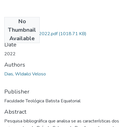
No
Files
Thumbnail
tcc_wldailci_dias_2022.pdf
(1018.71 KB)
Available
Date
2022
Authors
Dias, Wldailci Veloso
Publisher
Faculdade Teológica Batista Equatorial
Abstract
Pesquisa bibliográfica que analisa se as características dos