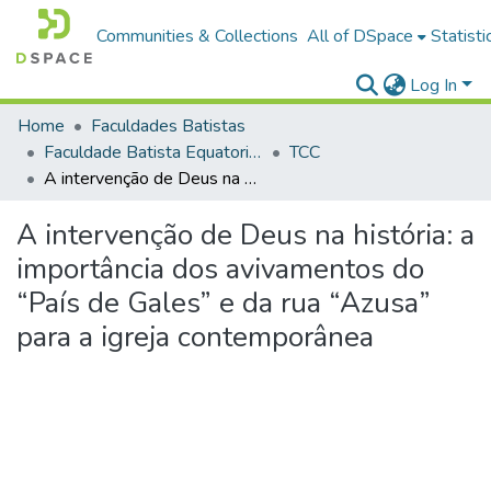
Communities & Collections
All of DSpace
Statisti
Log In
Home
Faculdades Batistas
Faculdade Batista Equatorial (FABAE)
TCC
A intervenção de Deus na história: a importância dos avivamentos do “País de Gales” e da rua “Azusa” para a igreja contemporânea
A intervenção de Deus na história: a
importância dos avivamentos do
“País de Gales” e da rua “Azusa”
para a igreja contemporânea