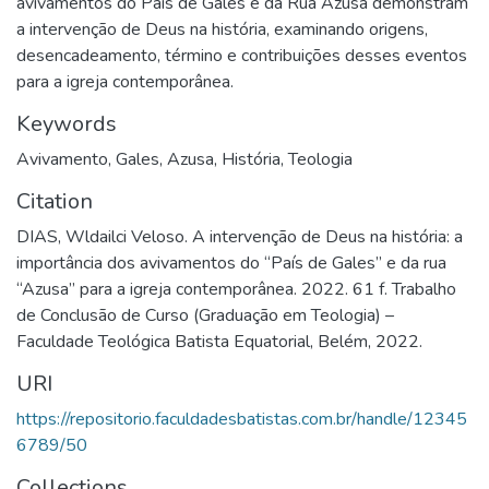
avivamentos do País de Gales e da Rua Azusa demonstram
a intervenção de Deus na história, examinando origens,
desencadeamento, término e contribuições desses eventos
para a igreja contemporânea.
Keywords
Avivamento
,
Gales
,
Azusa
,
História
,
Teologia
Citation
DIAS, Wldailci Veloso. A intervenção de Deus na história: a
importância dos avivamentos do “País de Gales” e da rua
“Azusa” para a igreja contemporânea. 2022. 61 f. Trabalho
de Conclusão de Curso (Graduação em Teologia) –
Faculdade Teológica Batista Equatorial, Belém, 2022.
URI
https://repositorio.faculdadesbatistas.com.br/handle/12345
6789/50
Collections